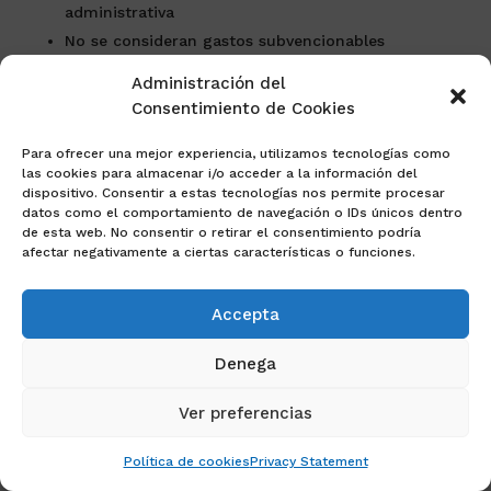
administrativa
No se consideran gastos subvencionables
aquellos correspondientes a licencias, tasas,
Administración del
impuestos o tributos.
Consentimiento de Cookies
*Mejoras en accesibilidad (ascensor): en el
Para ofrecer una mejor experiencia, utilizamos tecnologías como
supuesto de que su edificio no disponga de
las cookies para almacenar i/o acceder a la información del
dispositivo. Consentir a estas tecnologías nos permite procesar
ascensor y la comunidad decida colocarlo, el
datos como el comportamiento de navegación o IDs únicos dentro
coste se podrá incluir en la solicitud.
de esta web. No consentir o retirar el consentimiento podría
afectar negativamente a ciertas características o funciones.
Así, se considerarán protegibles todas las obras
(incluidas las de conservación, accesibilidad, etc)
Accepta
que se ejecuten en el marco del proyecto de los
edificios objeto de la actuación, siempre que en
Denega
el conjunto de las actuaciones se logren los
siguientes requisitos acreditados de eficiencia
Ver preferencias
energética establecidos.
Política de cookies
Privacy Statement