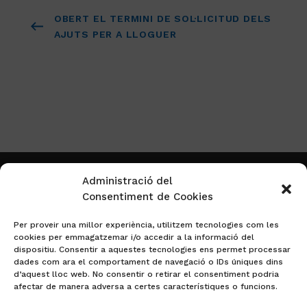
OBERT EL TERMINI DE SOL·LICITUD DELS
AJUTS PER A LLOGUER
Administració del
Consentiment de Cookies
Per proveir una millor experiència, utilitzem tecnologies com les
cookies per emmagatzemar i/o accedir a la informació del
dispositiu. Consentir a aquestes tecnologies ens permet processar
dades com ara el comportament de navegació o IDs úniques dins
d’aquest lloc web. No consentir o retirar el consentiment podria
afectar de manera adversa a certes característiques o funcions.
Plaça José Cámara de la Hoz, s/n,
08923 Santa Coloma de Gramenet,